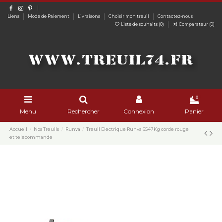
Liens
Mode de Paiement
Livraisons
Choisir mon treuil
Contactez-nous
Liste de souhaits (
0
)
Comparateur (
0
)
0
Menu
Rechercher
Connexion
Panier
Accueil
Nos Treuils
Runva
Treuil Electrique Runva 6547Kg corde rouge
et telecommande