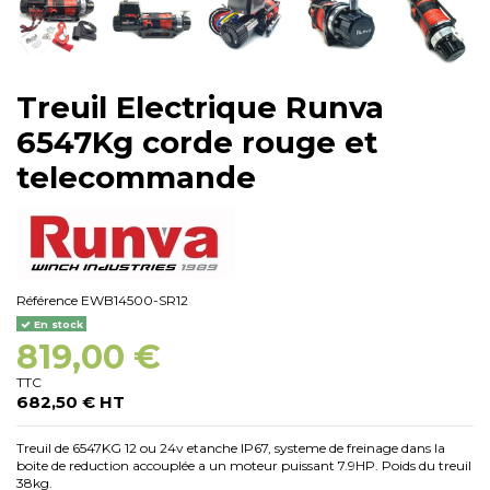
Treuil Electrique Runva
6547Kg corde rouge et
telecommande
Référence
EWB14500-SR12
En stock
819,00 €
TTC
682,50 € HT
Treuil de 6547KG 12 ou 24v etanche IP67, systeme de freinage dans la
boite de reduction accouplée a un moteur puissant 7.9HP. Poids du treuil
38kg.