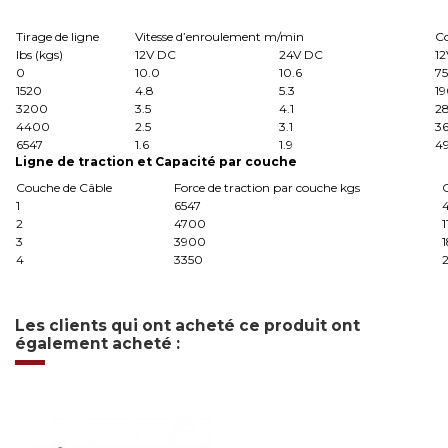
Tirage de ligne
Vitesse d’enroulement m/min
C
Ibs (kgs)
12V DC
24V DC
1
0
10.0
10.6
75
1520
4.8
5.3
1
3200
3.5
4.1
2
4400
2.5
3.1
3
6547
1.6
1.9
4
Ligne d
e traction et Capacité par couche
Couche de Câble
Force de traction par couche kgs
1
6547
4
2
4700
1
3
3900
1
4
3350
2
Les clients qui ont acheté ce produit ont
également acheté :