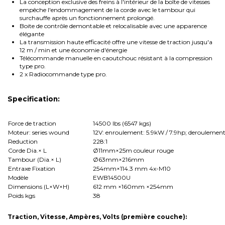
La conception exclusive des freins à l'intérieur de la boîte de vitesses
empêche l'endommagement de la corde avec le tambour qui
surchauffe après un fonctionnement prolongé.
Boite de contrôle demontable et relocalisable avec une apparence
élégante
La transmission haute efficacité offre une vitesse de traction jusqu'a
12 m / min et une économie d'énergie
Télécommande manuelle en caoutchouc résistant à la compression
type pro.
2 x Radiocommande type pro.
Specification:
Force de traction
14500 lbs (6547 kgs)
Moteur: series wound
12V: enroulement: 5.9kW / 7.9hp; deroulement
Reduction
228:1
Corde Dia.× L
Ø11mm×25m couleur rouge
Tambour (Dia.× L)
Ø63mm×216mm
Entraxe Fixation
254mm×114.3 mm 4x-M10
Modèle
EWB14500U
Dimensions (L×W×H)
612 mm ×160mm ×254mm
Poids kgs
38
Traction, Vitesse, Ampères, Volts (première couche):