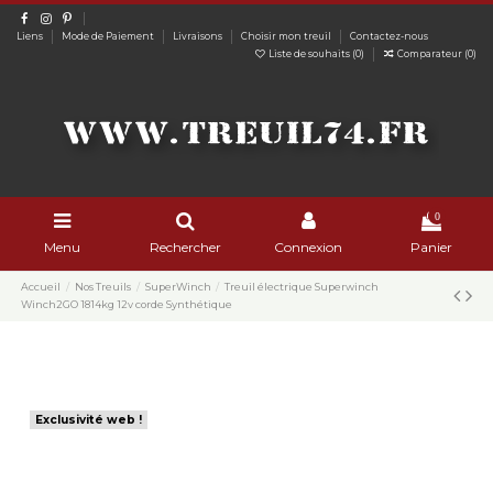
Liens
Mode de Paiement
Livraisons
Choisir mon treuil
Contactez-nous
Liste de souhaits (
0
)
Comparateur (
0
)
0
Menu
Rechercher
Connexion
Panier
Accueil
Nos Treuils
SuperWinch
Treuil électrique Superwinch
Winch2GO 1814kg 12v corde Synthétique
Exclusivité web !