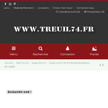
Liens
Mode de Paiement
Livraisons
Choisir mon treuil
Contactez-nous
Liste de souhaits (
0
)
Comparateur (
0
)
0
Menu
Rechercher
Connexion
Panier
Accueil
Nos Treuils
SuperWinch
Superwinch SX Kit de petites pièces
90-42660
Exclusivité web !