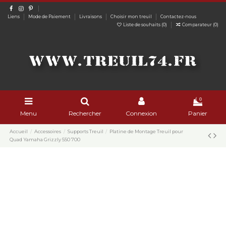
Liens
Mode de Paiement
Livraisons
Choisir mon treuil
Contactez-nous
Liste de souhaits (
0
)
Comparateur (
0
)
0
Menu
Rechercher
Connexion
Panier
Accueil
Accessoires
Supports Treuil
Platine de Montage Treuil pour
Quad Yamaha Grizzly 550 700