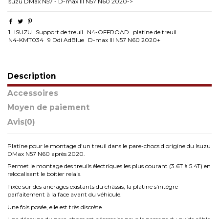
Isuzu DMax N57 - D-max III N57 N60 2020->
1
ISUZU
Support de treuil
N4-OFFROAD
platine de treuil
N4-KMT034
9 Ddi AdBlue
D-max III N57 N60 2020+
Description
Accessoires
Moyen de paiement
Avis
(0)
Platine pour le montage d'un treuil dans le pare-chocs d'origine du Isuzu
DMax N57 N60 après 2020.
Permet le montage des treuils électriques les plus courant (3.6T à 5.4T) en
relocalisant le boitier relais.
Fixée sur des ancrages existants du châssis, la platine s'intègre
parfaitement à la face avant du véhicule.
Une fois posée, elle est très discrète.