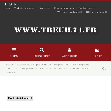
Liens
Mode de Paiement
Livraisons
Choisir mon treuil
Contactez-nous
Liste de souhaits (
0
)
Comparateur (
0
)
0
Menu
Rechercher
Connexion
Panier
Accueil
Accessoires
Supports Treuil
Supports treuil 4x4
Supports
treuil Isuzu
Support de treuil intégrée au pare-chocs d'origine pour Isuzu
DMax N57
Exclusivité web !