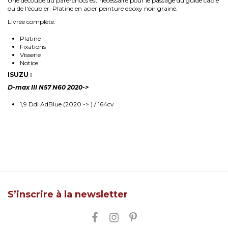
Une découpe du pare-chocs est nécessaire pour le passage du guide câble
ou de l'écubier. Platine en acier peinture epoxy noir grainé.
Livrée complète:
Platine
Fixations
Visserie
Notice
ISUZU :
D-max III N57 N60 2020->
1,9 Ddi AdBlue (2020 -> ) / 164cv
S’inscrire à la newsletter