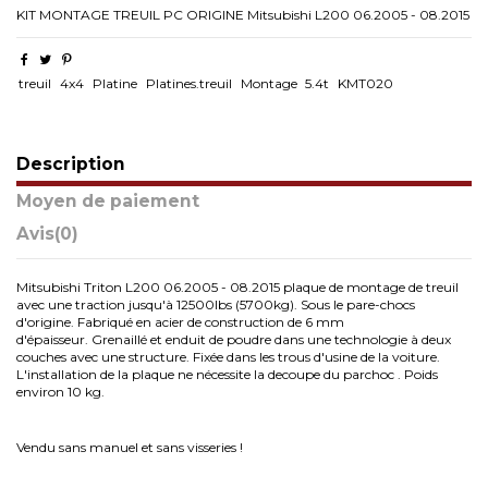
KIT MONTAGE TREUIL PC ORIGINE Mitsubishi L200 06.2005 - 08.2015
treuil
4x4
Platine
Platines.treuil
Montage
5.4t
KMT020
Description
Moyen de paiement
Avis
(0)
Mitsubishi Triton L200 06.2005 - 08.2015 plaque de montage de treuil
avec une traction jusqu'à 12500lbs (5700kg).
Sous le pare-chocs
d'origine.
Fabriqué en acier de construction de 6 mm
d'épaisseur.
Grenaillé et enduit de poudre dans une technologie à deux
couches avec une structure.
Fixée dans les trous d'usine de la voiture.
L'installation de la plaque ne nécessite la decoupe du parchoc .
Poids
environ 10 kg.
Vendu sans manuel et sans visseries !