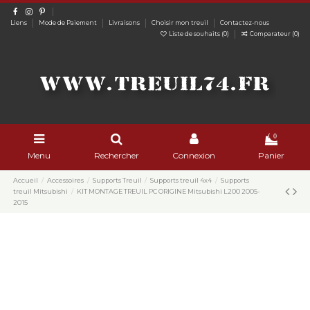
Liens
Mode de Paiement
Livraisons
Choisir mon treuil
Contactez-nous
Liste de souhaits (
0
)
Comparateur (
0
)
0
Menu
Rechercher
Connexion
Panier
Accueil
Accessoires
Supports Treuil
Supports treuil 4x4
Supports
treuil Mitsubishi
KIT MONTAGE TREUIL PC ORIGINE Mitsubishi L200 2005-
2015