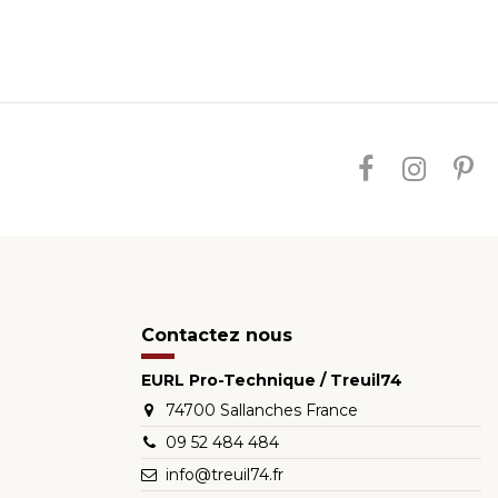
Contactez nous
EURL Pro-Technique / Treuil74
74700 Sallanches France
09 52 484 484
info@treuil74.fr