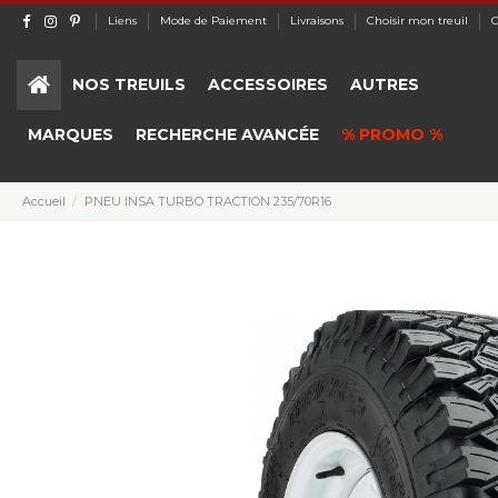
Liens
Mode de Paiement
Livraisons
Choisir mon treuil
C
NOS TREUILS
ACCESSOIRES
AUTRES
MARQUES
RECHERCHE AVANCÉE
% PROMO %
Accueil
PNEU INSA TURBO TRACTION 235/70R16