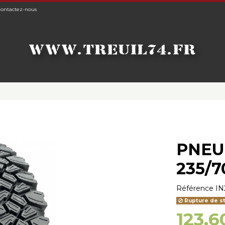
ontactez-nous
PNEU
235/7
Référence
IN
Rupture de s
123,6