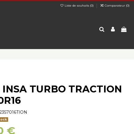
Liste de souhaits (
0
)
Comparateur (
0
)
 INSA TURBO TRACTION
0R16
2357016TION
tock
0 €