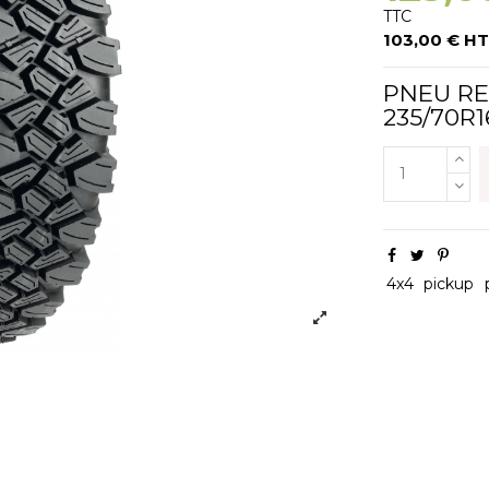
TTC
103,00 € HT
PNEU RE
235/70R1
4x4
pickup