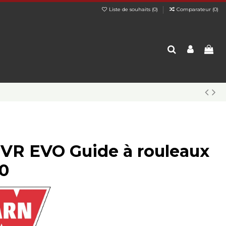
Liste de souhaits (
0
)
Comparateur (
0
)
VR EVO Guide à rouleaux
0