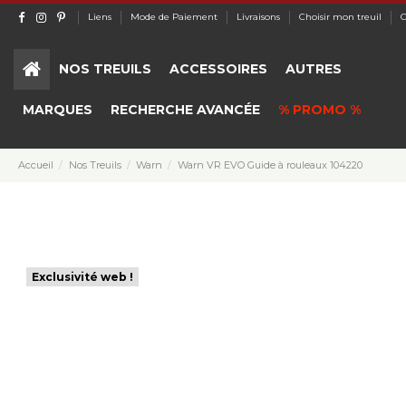
Liens
Mode de Paiement
Livraisons
Choisir mon treuil
C
NOS TREUILS
ACCESSOIRES
AUTRES
MARQUES
RECHERCHE AVANCÉE
% PROMO %
Accueil
Nos Treuils
Warn
Warn VR EVO Guide à rouleaux 104220
Exclusivité web !