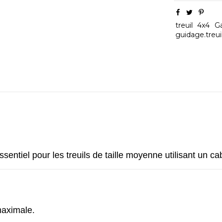
treuil
4x4
Ga
guidage.treui
tiel pour les treuils de taille moyenne utilisant un cab
maximale.