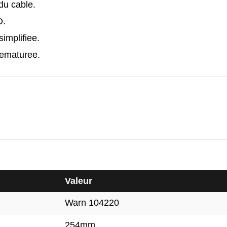
du cable.
O.
implifiee.
rematuree.
Valeur
Warn 104220
254mm