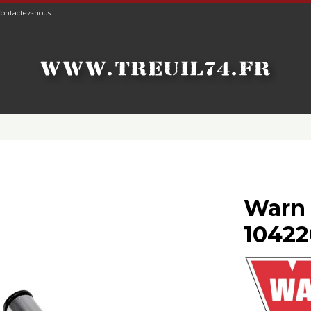
ontactez-nous
Warn 
10422