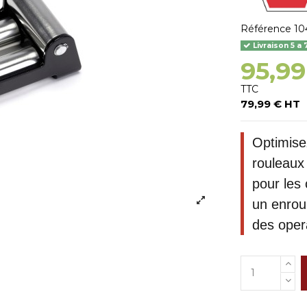
Référence
10
Livraison 5 a 
95,99
TTC
79,99 € HT
Optimisez
rouleaux
pour les
un enrou
des opera