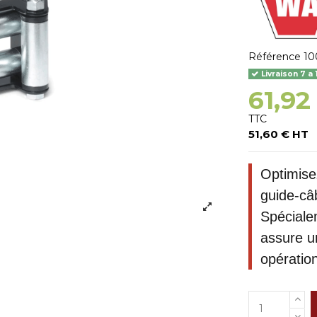
Référence
10
Livraison 7 a 
61,92
TTC
51,60 € HT
Optimisez
guide-câ
Spécialem
assure u
opération