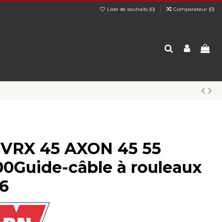
Liste de souhaits (
0
)
Comparateur (
0
)
VRX 45 AXON 45 55
0Guide-câble à rouleaux
6