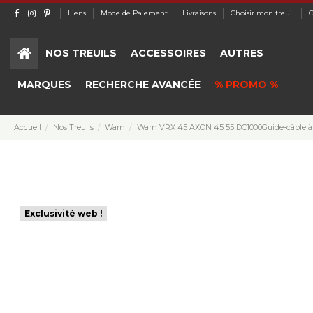
Liens
Mode de Paiement
Livraisons
Choisir mon treuil
C
NOS TREUILS
ACCESSOIRES
AUTRES
MARQUES
RECHERCHE AVANCÉE
% PROMO %
Accueil
Nos Treuils
Warn
Warn VRX 45 AXON 45 55 DC1000Guide-câble à 
Exclusivité web !