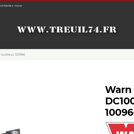
ontactez-nous
rouleaux 100966
Warn 
DC100
10096