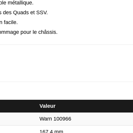
le métallique.
es des Quads et SSV.
 facile.
dommage pour le châssis.
Valeur
Warn 100966
167.4 mm