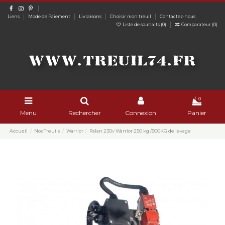
Liens
Mode de Paiement
Livraisons
Choisir mon treuil
Contactez-nous
Liste de souhaits (
0
)
Comparateur (
0
)
0
Menu
Rechercher
Connexion
Panier
Accueil
Nos Treuils
Warrior
Palan 230v Warrior 250 kg /500KG de levage