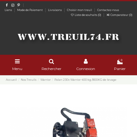
Liens
Mode de Paiement
Livraisons
Choisir mon treuil
Contactez-nous
Liste de souhaits (
0
)
Comparateur (
0
)
0
Menu
Rechercher
Connexion
Panier
Accueil
Nos Treuils
Warrior
Palan 230v Warrior 400 kg /800KG de levage