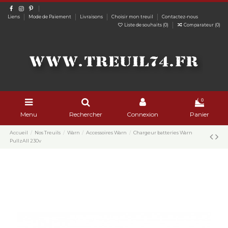
Liens
Mode de Paiement
Livraisons
Choisir mon treuil
Contactez-nous
Liste de souhaits (
0
)
Comparateur (
0
)
0
Menu
Rechercher
Connexion
Panier
Accueil
Nos Treuils
Warn
Accessoires Warn
Chargeur batteries Warn
PullzAll 230v