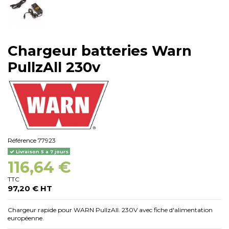
Chargeur batteries Warn
PullzAll 230v
Référence
77923
Livraison 5 a 7 jours
116,64 €
TTC
97,20 € HT
Chargeur rapide pour WARN PullzAll.
230V avec fiche d'alimentation
européenne.