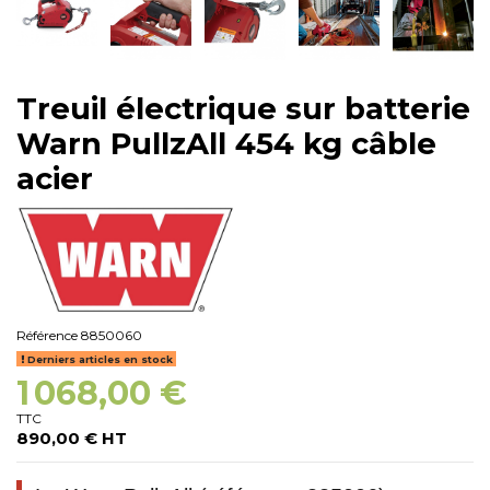
Treuil électrique sur batterie
Warn PullzAll 454 kg câble
acier
Référence
8850060
Derniers articles en stock
1 068,00 €
TTC
890,00 € HT