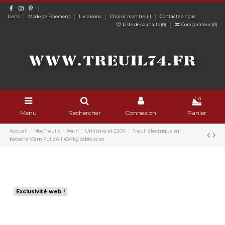
Liens
Mode de Paiement
Livraisons
Choisir mon treuil
Contactez-nous
Liste de souhaits (
0
)
Comparateur (
0
)
0
Menu
Rechercher
Connexion
Panier
Accueil
Nos Treuils
Warn
Utilitaire et 220V
Treuil électrique sur
batterie Warn PullzAll 454 kg câble acier
Exclusivité web !