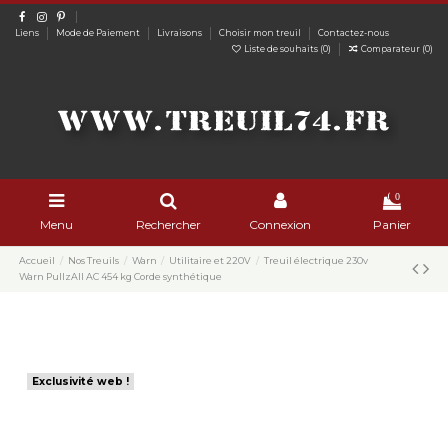
Liens
Mode de Paiement
Livraisons
Choisir mon treuil
Contactez-nous
Liste de souhaits (
0
)
Comparateur (
0
)
0
Menu
Rechercher
Connexion
Panier
Accueil
Nos Treuils
Warn
Utilitaire et 220V
Treuil électrique 230v
Warn PullzAll AC 454 kg Corde synthétique
Exclusivité web !