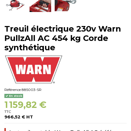
Treuil électrique 230v Warn
PullzAll AC 454 kg Corde
synthétique
Référence
885003-SR
En stock
1 159,82 €
TTC
966,52 € HT