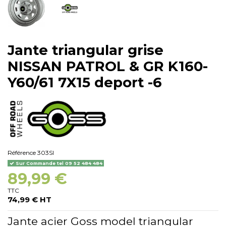
Jante triangular grise
NISSAN PATROL & GR K160-
Y60/61 7X15 deport -6
Référence
303SI
Sur Commande tel 09 52 484 484
89,99 €
TTC
74,99 € HT
Jante acier Goss model triangular