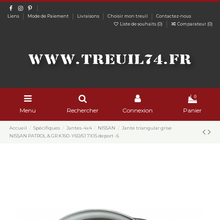
Liens
Mode de Paiement
Livraisons
Choisir mon treuil
Contactez-nous
Liste de souhaits (
0
)
Comparateur (
0
)
0
Menu
Rechercher
Connexion
Panier
Accueil
Spécifiques
Jantes-4x4
NISSAN
Jante triangular grise
NISSAN PATROL & GR K160-Y60/61 7X15 deport -6