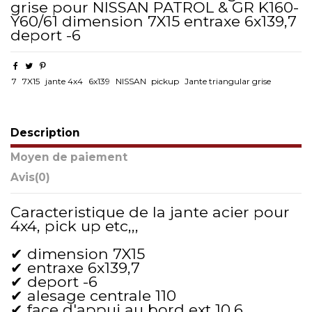
grise pour NISSAN PATROL & GR K160-
Y60/61 dimension 7X15 entraxe 6x139,7
deport -6
7
7X15
jante 4x4
6x139
NISSAN
pickup
Jante triangular grise
Description
Moyen de paiement
Avis
(0)
Caracteristique de la jante acier pour
4x4, pick up etc,,,
✔ dimension 7X15
✔ entraxe 6x139,7
✔ deport -6
✔ alesage centrale 110
✔ face d'appui au bord ext 10,6