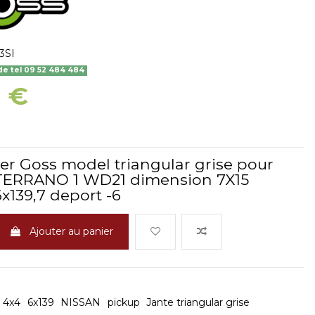
3SI
 tel 09 52 484 484
9 €
ier Goss model triangular grise pour
TERRANO 1 WD21 dimension 7X15
x139,7 deport -6
Ajouter au panier
e 4x4
6x139
NISSAN
pickup
Jante triangular grise