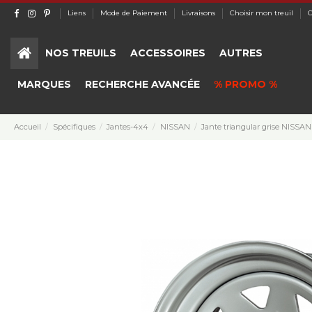
Liens
Mode de Paiement
Livraisons
Choisir mon treuil
C
NOS TREUILS
ACCESSOIRES
AUTRES
MARQUES
RECHERCHE AVANCÉE
% PROMO %
Accueil
Spécifiques
Jantes-4x4
NISSAN
Jante triangular grise NISSA