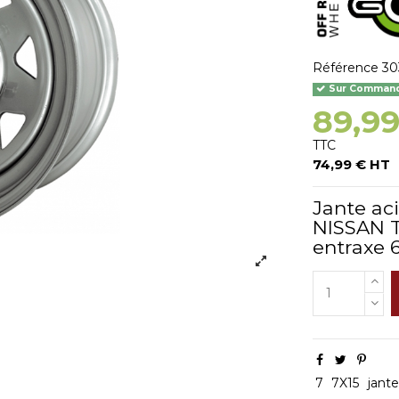
Référence
30
Sur Commande
89,9
TTC
74,99 € HT
Jante ac
NISSAN 
entraxe 6
7
7X15
jant