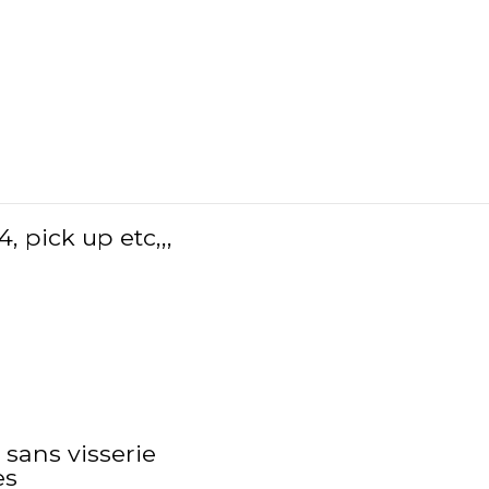
, pick up etc,,,
 sans visserie
es