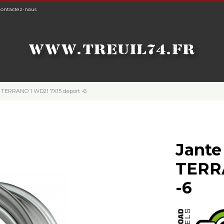
ontactez-nous
N TERRANO 1 WD21 7X15 deport -6
Jante
TERRA
-6