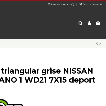
Liste de souhaits (
0
)
Comparateur (
0
)
 triangular grise NISSAN
NO 1 WD21 7X15 deport