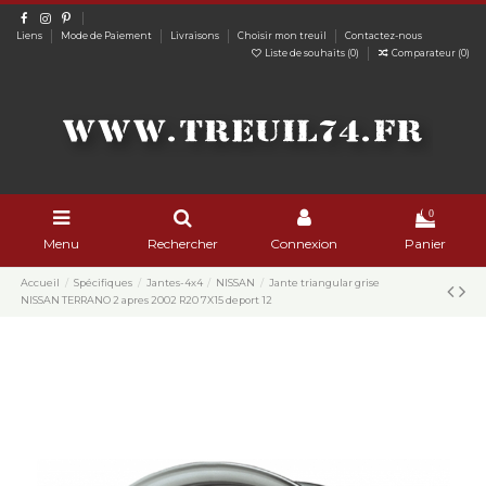
Liens
Mode de Paiement
Livraisons
Choisir mon treuil
Contactez-nous
Liste de souhaits (
0
)
Comparateur (
0
)
0
Menu
Rechercher
Connexion
Panier
Accueil
Spécifiques
Jantes-4x4
NISSAN
Jante triangular grise
NISSAN TERRANO 2 apres 2002 R20 7X15 deport 12