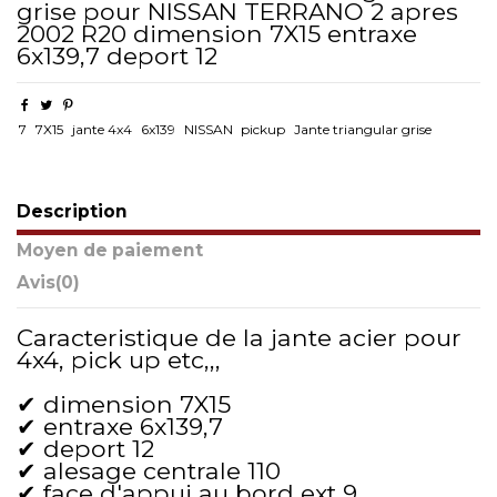
grise pour NISSAN TERRANO 2 apres
2002 R20 dimension 7X15 entraxe
6x139,7 deport 12
7
7X15
jante 4x4
6x139
NISSAN
pickup
Jante triangular grise
Description
Moyen de paiement
Avis
(0)
Caracteristique de la jante acier pour
4x4, pick up etc,,,
✔ dimension 7X15
✔ entraxe 6x139,7
✔ deport 12
✔ alesage centrale 110
✔ face d'appui au bord ext 9