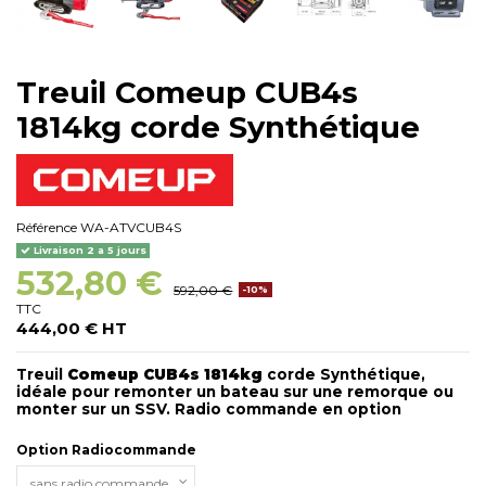
Treuil Comeup CUB4s
1814kg corde Synthétique
Référence
WA-ATVCUB4S
Livraison 2 a 5 jours
532,80 €
592,00 €
-10%
TTC
444,00 € HT
Treuil
Comeup CUB4s 1814kg
corde Synthétique,
idéale pour remonter un bateau sur une remorque ou
monter sur un SSV. Radio commande en option
Option Radiocommande