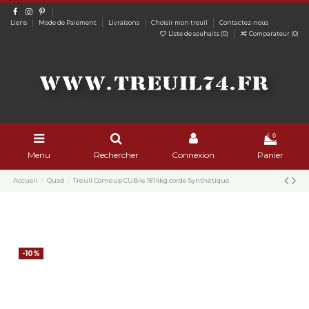
Liens
Mode de Paiement
Livraisons
Choisir mon treuil
Contactez-nous
Liste de souhaits (
0
)
Comparateur (
0
)
0
Menu
Rechercher
Connexion
Panier
Accueil
Quad
Treuil Comeup CUB4s 1814kg corde Synthétique
-10%