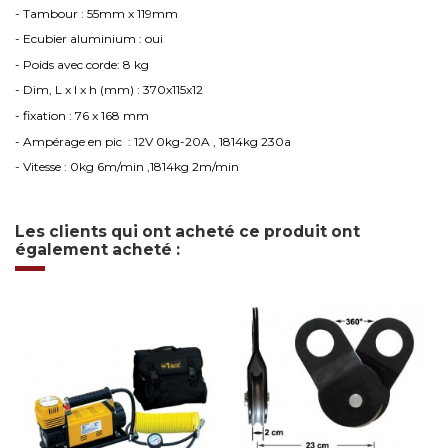
- Tambour : 55mm x 119mm
- Ecubier aluminium : oui
- Poids avec corde: 8 kg
- Dim, L x l x h (mm) : 370x115x12
- fixation : 76 x 168 mm
- Ampérage en pic : 12V 0kg-20A , 1814kg 230a
- Vitesse : 0kg 6m/min ,1814kg 2m/min
Les clients qui ont acheté ce produit ont
également acheté :