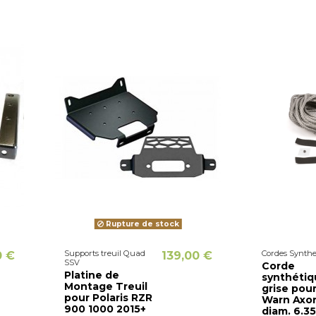
Rupture de stock
Supports treuil Quad
Cordes Synthe
0 €
139,00 €
SSV
Corde
Platine de
synthétiq
Montage Treuil
grise pour
pour Polaris RZR
Warn Axo
900 1000 2015+
diam. 6.3