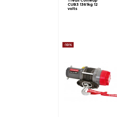
Treuil Comeup
CUB3 1361kg 12
volts
-10%