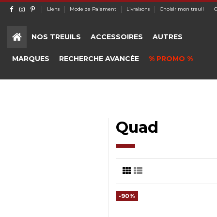
Liens
Mode de Paiement
Livraisons
Choisir mon treuil
C
NOS TREUILS
ACCESSOIRES
AUTRES
MARQUES
RECHERCHE AVANCÉE
% PROMO %
Quad
-90%