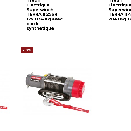
Treuil
Treuil
Electrique
Electriqu
Superwinch
Superwin
TERRA II 25SR
TERRA II 
12v 1134 Kg avec
2041 Kg 1
corde
synthétique
-10%