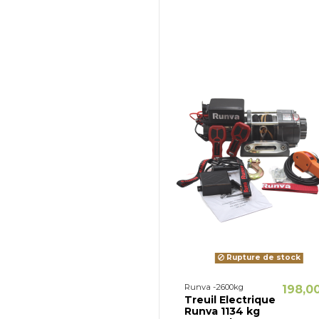
Rupture de stock
Runva -2600kg
198,0
Treuil Electrique
Runva 1134 kg