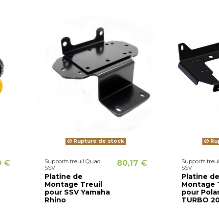
Rupture de stock
Rup
Supports treuil Quad
Supports treu
0 €
80,17 €
SSV
SSV
Platine de
Platine d
Montage Treuil
Montage T
pour SSV Yamaha
pour Pola
Rhino
TURBO 20