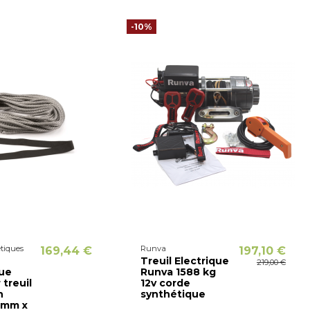
-10%
tiques
Runva
169,44 €
197,10 €
Treuil Electrique
219,00 €
ue
Runva 1588 kg
 treuil
12v corde
n
synthétique
5mm x