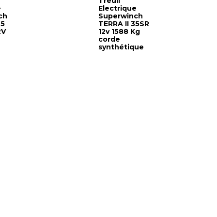
Treuil
e
Electrique
ch
Superwinch
45
TERRA II 35SR
2V
12v 1588 Kg
corde
synthétique