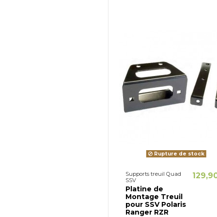
Rupture de stock
Supports treuil Quad
129,9
SSV
Platine de
Montage Treuil
pour SSV Polaris
Ranger RZR