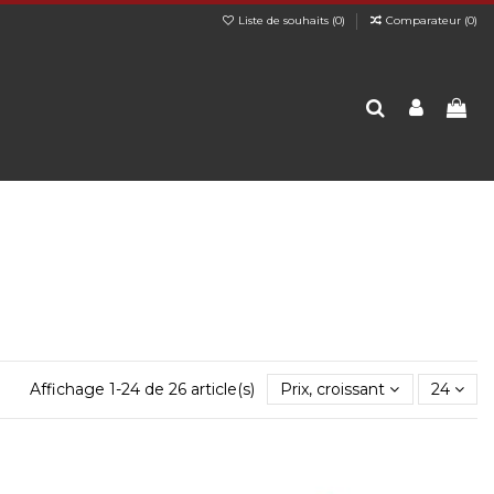
Liste de souhaits (
0
)
Comparateur (
0
)
Affichage 1-24 de 26 article(s)
Prix, croissant
24