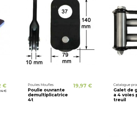
Poulies Moufles
Catalogue pro
2 €
19,97 €
Poulie ouvrante
Galet de 
24 €
demultiplicatrice
a 4 voies 
4t
treuil