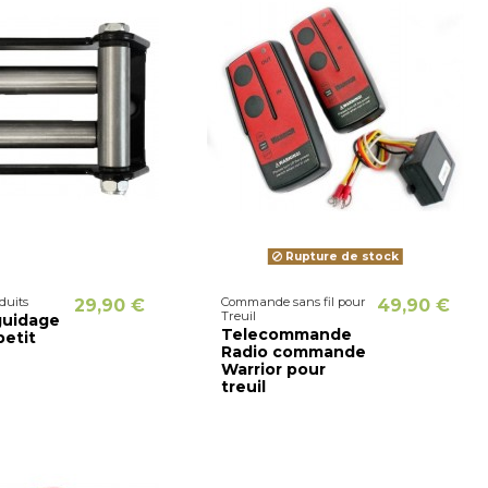
Rupture de stock
duits
Commande sans fil pour
29,90 €
49,90 €
Treuil
guidage
Telecommande
petit
Radio commande
Warrior pour
treuil