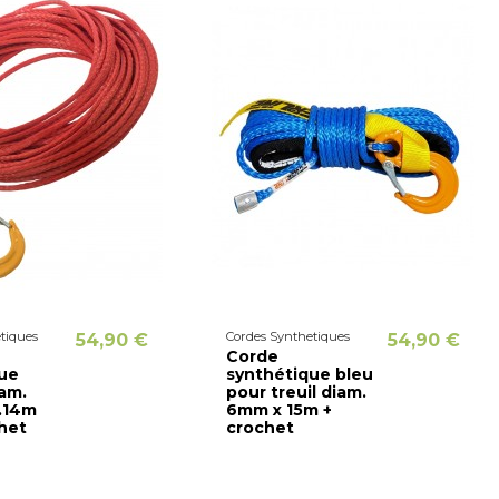
tiques
Cordes Synthetiques
54,90 €
54,90 €
Corde
ue
synthétique bleu
iam.
pour treuil diam.
.14m
6mm x 15m +
het
crochet