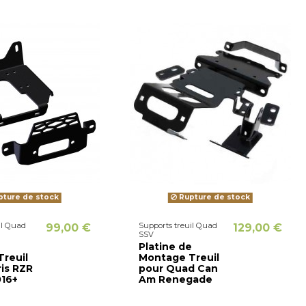
ture de stock
Rupture de stock
il Quad
Supports treuil Quad
99,00 €
129,00 €
SSV
e
Platine de
reuil
Montage Treuil
ris RZR
pour Quad Can
16+
Am Renegade