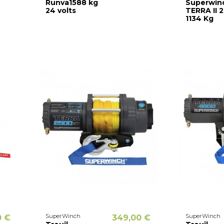
Runva1588 kg
Superwin
24 volts
TERRA II 2
1134 Kg
SuperWinch
SuperWinch
0 €
349,00 €