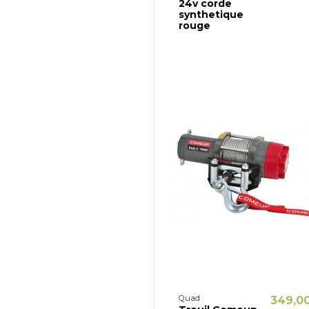
24v corde
synthetique
rouge
Quad
349,0