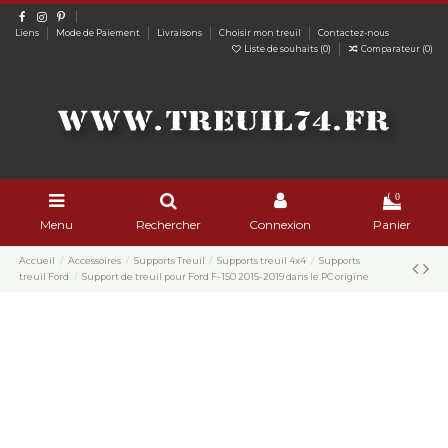
Liens
Mode de Paiement
Livraisons
Choisir mon treuil
Contactez-nous
Liste de souhaits (
0
)
Comparateur (
0
)
0
Menu
Rechercher
Connexion
Panier
Accueil
Accessoires
Supports Treuil
Supports treuil 4x4
Supports
treuil Ford
Support de treuil pour Ford F-150 2015-2019 dans le PC origine