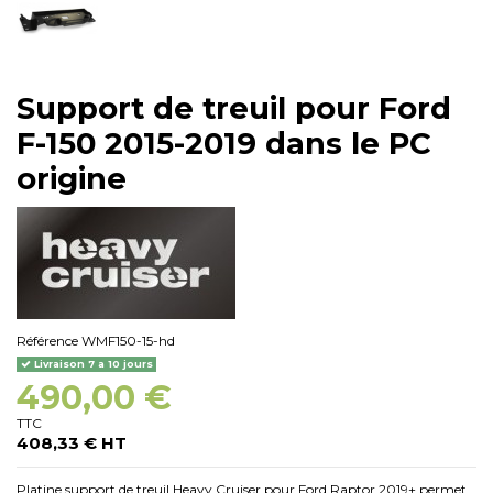
Support de treuil pour Ford
F-150 2015-2019 dans le PC
origine
Référence
WMF150-15-hd
Livraison 7 a 10 jours
490,00 €
TTC
408,33 € HT
Platine support de treuil Heavy Cruiser pour Ford Raptor 2019+
permet