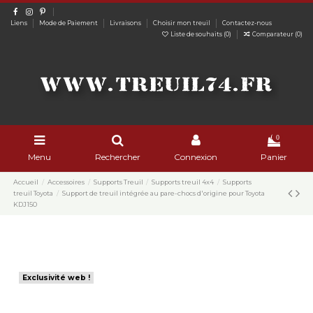
Liens
Mode de Paiement
Livraisons
Choisir mon treuil
Contactez-nous
Liste de souhaits (
0
)
Comparateur (
0
)
0
Menu
Rechercher
Connexion
Panier
Accueil
Accessoires
Supports Treuil
Supports treuil 4x4
Supports
treuil Toyota
Support de treuil intégrée au pare-chocs d'origine pour Toyota
KDJ150
Exclusivité web !