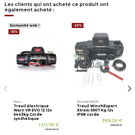
Les clients qui ont acheté ce produit ont
également acheté :
Exclusivité web !
-20%
-10%
Warn
WinchEXPERT
Treuil électrique
Treuil WinchExpert
Warn VR EVO 12 12v
Xtrem 5907 Kg 12v
5443kg Corde
IP68 corde
synthétique
399,20 €
1 211,76 €
499,00 €
1 346,40 €