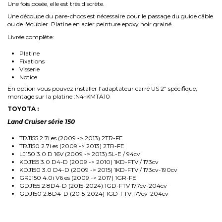
Une fois posée, elle est très discrète.
Une découpe du pare-chocs est nécessaire pour le passage du guide câble
ou de l'écubier. Platine en acier peinture epoxy noir grainé.
Livrée complète:
Platine
Fixations
Visserie
Notice
En option vous pouvez installer l'adaptateur carré US 2" spécifique,
montage sur la platine :N4-KMTA10
TOYOTA :
Land Cruiser série 150
TRJ155 2.7i es (2009 -> 2013) 2TR-FE
TRJ150 2.7i es (2009 -> 2013) 2TR-FE
LJ150 3.0 D 16V (2009 -> 2013) 5L-E / 94cv
KDJ155 3.0 D4-D (2009 -> 2010) 1KD-FTV / 173cv
KDJ150 3.0 D4-D (2009 -> 2015) 1KD-FTV / 173cv-190cv
GRJ150 4.0i V6 es (2009 -> 2017) 1GR-FE
GDJ155 2.8D4-D (2015-2024) 1GD-FTV 177cv-204cv
GDJ150 2.8D4-D (2015-2024) 1GD-FTV 177cv-204cv