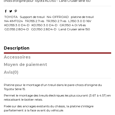
chocs d'origine pour Toyota KDJ150 - Land Cruiser série 150
TOYOTA
Support de treuil
N4-OFFROAD
platine de treuil
N4-KMT024
TRJ155 2.7i es
TRJ150 2.7i es
LJ150 3.0 D 16V
KDJ155 3.0 D4-D
KDJ150 3.0 D4-D
GRJ150 4.0i V6 es
GDJ155 2.8D4-D
GDJ150 2.8D4-D
Land Cruiser série 150
Description
Accessoires
Moyen de paiement
Avis
(0)
Platine pour le montage d'un treuil dans le pare-chocs d'origine du
Toyota Série 15.
Permet le montage des treuils électriques les plus courant (3.6T à 4.5T) en
relocalisant le boitier relais.
Fixée sur des ancrages existants du châssis, la platine s'intègre
parfaitement à la face avant du véhicule.