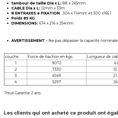
tambour de taille Dia x L:
88 x 265mm
CABLE Dia x L:
12mm x 33m
8 ENTRAXES e FIXATION
: 304 x 114mm et 300 x165.1
Poids 85 KG
DIMENSIONS:
674 x 216 x 254mm
AVERTISSEMENT
-
Ne pas dépasser la capacité nominale 
couche
Force de traction en kgs
Longueur de cab
1
9072
6.
2
7330
13
3
6149
21
4
5297
26
Treuil Garantie 2 ans
Les clients qui ont acheté ce produit ont ég