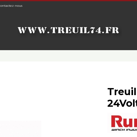
ontactez-nous
Treui
24Vol