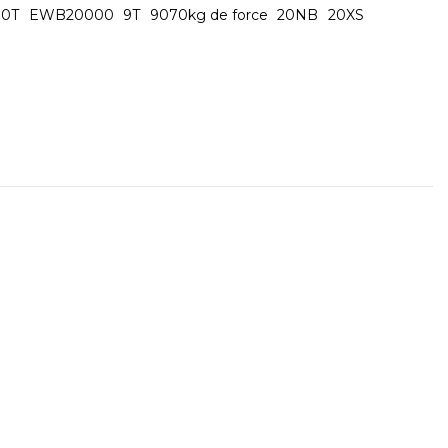
10T
EWB20000
9T
9070kg de force
20NB
20XS