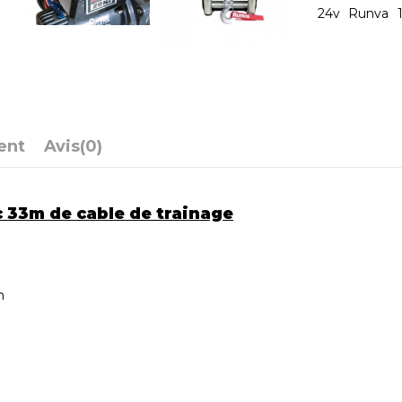
24v
Runva
ent
Avis
(0)
c 33m de cable de trainage
n