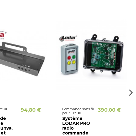
reuil
Commande sans fil
94,80 €
390,00 €
pour Treuil
 de
Système
ge
LODAR PRO
Runva,
radio
 et
commande