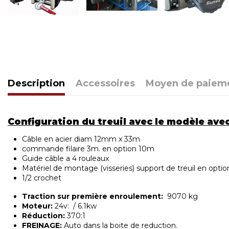
Description
Accessoires
Moyen de paiem
Configuration du treuil avec le modèle ave
Câble en acier diam 12mm x 33m
commande filaire 3m. en option 10m
Guide câble a 4 rouleaux
Matériel de montage (visseries) support de treuil en optio
1/2 crochet
Traction sur première enroulement:
9070 kg
Moteur:
24v: / 6.1kw
Réduction:
370:1
FREINAGE:
Auto dans la boite de reduction.