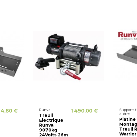
Runva
Supports t
94,80 €
1 490,00 €
autres
Treuil
Platine
Electrique
Monta
Runva
Treuil 
9070kg
Warrior
24Volts 26m