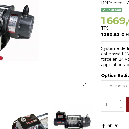
Référence
E
En stock
1 669
TTC
1 390,83 € 
Système de fre
est classé IP6
force en 24 vo
applications 
Option Rad