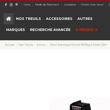
Liens
Mode de Paiement
Livraisons
Choisir mon treuil
C
NOS TREUILS
ACCESSOIRES
AUTRES
MARQUES
RECHERCHE AVANCÉE
% PROMO %
Accueil
Nos Treuils
Runva
Treuil Electrique Runva 9070kg 24Volts 33m