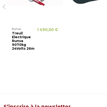
Runva
1 490,00 €
Treuil
Electrique
Runva
9070kg
24Volts 26m
S’inscrire à la newsletter