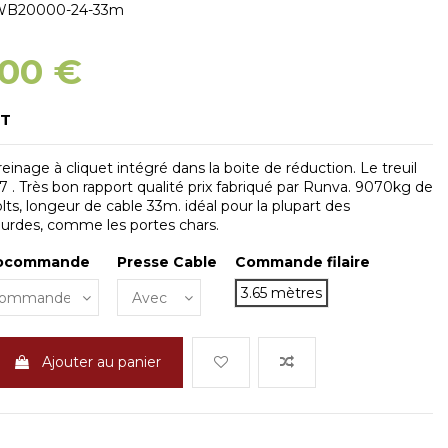
WB20000-24-33m
,00 €
HT
inage à cliquet intégré dans la boite de réduction. Le treuil
7 . Très bon rapport qualité prix fabriqué par Runva. 9070kg de
lts, longeur de cable 33m. idéal pour la plupart des
lourdes, comme les portes chars.
iocommande
Presse Cable
Commande filaire
3.65 mètres
Ajouter au panier