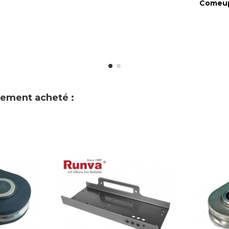
Comeu
alement acheté :