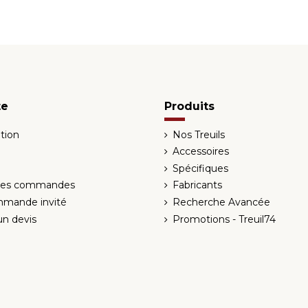
te
Produits
tion
Nos Treuils
Accessoires
Spécifiques
 des commandes
Fabricants
mmande invité
Recherche Avancée
n devis
Promotions - Treuil74