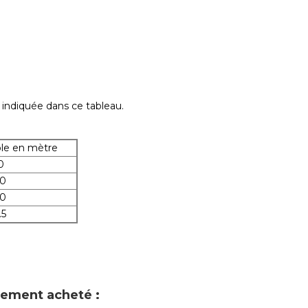
indiquée dans ce tableau.
le en mètre
0
.0
.0
.5
alement acheté :