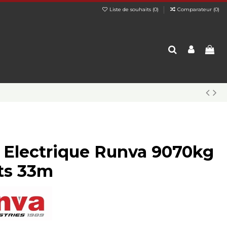
Liste de souhaits (
0
)
Comparateur (
0
)
l Electrique Runva 9070kg
ts 33m