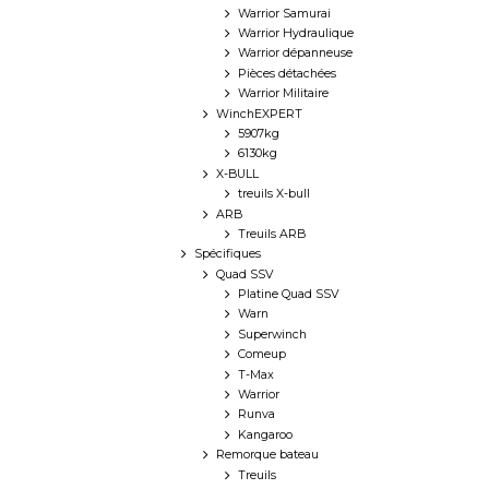
Warrior Samurai
Warrior Hydraulique
Warrior dépanneuse
Pièces détachées
Warrior Militaire
WinchEXPERT
5907kg
6130kg
X-BULL
treuils X-bull
ARB
Treuils ARB
Spécifiques
Quad SSV
Platine Quad SSV
Warn
Superwinch
Comeup
T-Max
Warrior
Runva
Kangaroo
Remorque bateau
Treuils