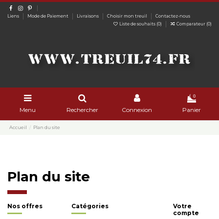
Liens
Mode de Paiement
Livraisons
Choisir mon treuil
Contactez-nous
Liste de souhaits (
0
)
Comparateur (
0
)
0
Menu
Rechercher
Connexion
Panier
Accueil
Plan du site
Plan du site
Nos offres
Catégories
Votre
compte