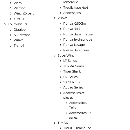
remorque
Warn
Treuils type 4x4
Warrior
Accessoires
WinchExpert
Runva
X-BULL
Runva -2600kg
Fournisseurs
Runva 4x4
Gigglepin
Runva dépanneuse
N4-offroad
Runva hydraulique
Runva
Runva Levage
Trans4
Pièces détachées
SuperWinch
LT Series
TERRA Series
Tiger Shark
SP Series
SX SERIES
Autres Series
Accessoires et
pieces
Accessoires
Tallon
Accessoires SX
series
T-MAX
Treuil T-max quad