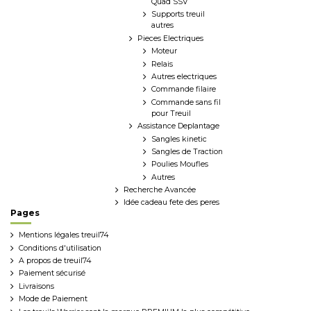
Quad SSV
Supports treuil
autres
Pieces Electriques
Moteur
Relais
Autres electriques
Commande filaire
Commande sans fil
pour Treuil
Assistance Deplantage
Sangles kinetic
Sangles de Traction
Poulies Moufles
Autres
Recherche Avancée
Idée cadeau fete des peres
Pages
Mentions légales treuil74
Conditions d'utilisation
A propos de treuil74
Paiement sécurisé
Livraisons
Mode de Paiement