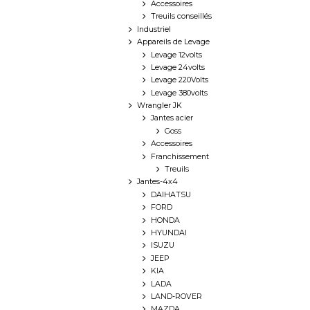
Accessoires
Treuils conseillés
Industriel
Appareils de Levage
Levage 12volts
Levage 24volts
Levage 220Volts
Levage 380volts
Wrangler JK
Jantes acier
Goss
Accessoires
Franchissement
Treuils
Jantes-4x4
DAIHATSU
FORD
HONDA
HYUNDAI
ISUZU
JEEP
KIA
LADA
LAND-ROVER
MAZDA