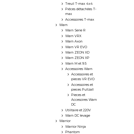
Treuil T-max 4x4
Piéces détachées T-
max
Accessoires T-max
Warn
Warn Serie R
Warn VRX
Warn Axon
Warn VR EVO
Warn ZEON XD
Warn ZEON XP
Warn M et 9.5
Accessoires Warn
Accessoires et
pieces VR EVO
Accessoires et
pieces Pullzall
Pieces et
Accesoires Warn
DC
Utilitaire et 220V
Warn DC levage
Warrior
Warrior Ninja
Phantom