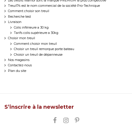
Les treuils Warrior sont la marque PREMIUM la plus compétitive
Treuil74 est le nom commercial de la société Pro-Technique
Comment choisir son treuil
Recherche test
Livraison
Colis inférieure a 30 kg
Tarifs colis supérieure a 30kg
Choisir mon treuil
Comment choisir mon treuil
Choisir un treuil remorque porte bateau
Choisir un treuil de dépanneuse
Nos magasins
Contactez-nous
Plan du site
S’inscrire à la newsletter