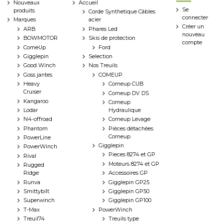
Nouveaux
Accueil
Se
produits
Corde Synthetique Câbles
connecter
Marques
acier
Créer un
ARB
Phares Led
nouveau
BOWMOTOR
Skis de protection
compte
ComeUp
Ford
Gigglepin
Selection
Good Winch
Nos Treuils
Goss jantes
COMEUP
Heavy
Comeup CUB
Cruiser
Comeup DV DS
Kangaroo
Comeup
Lodar
Hydraulique
N4-offroad
Comeup Levage
Phantom
Pièces détachées
Comeup
PowerLine
Gigglepin
PowerWinch
Pieces 8274 et GP
Rival
Moteurs 8274 et GP
Rugged
Ridge
Accessoires GP
Runva
Gigglepin GP25
Smittybilt
Gigglepin GP50
Superwinch
Gigglepin GP100
T-Max
PowerWinch
Treuil74
Treuils type